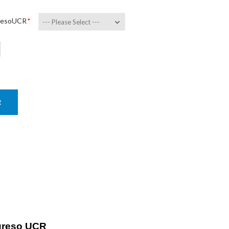
gresoUCR
--- Please Select ---
R
ogreso UCR