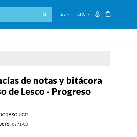
ES
CRC
cias de notas y bitácora
so de Lesco - Progreso
OGRESO UCR
0771-00
UCTO: